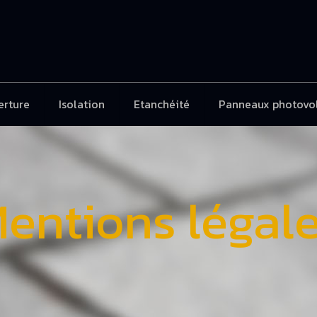
erture
Isolation
Etanchéité
Panneaux photovo
entions légal