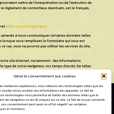
 pourraient naître de l’interprétation ou de l’exécution de
 le règlement de contentieux éventuels, est le français.
rnet
www.couverturegevrey.fr
.
être amenés à nous communiquer certaines données telles
as lorsque vous remplissez le formulaire qui vous est
e cas, vous ne pourrez pas utiliser les services du site,
notre site Internet, notamment : des informations
le type de votre navigateur, vos temps d’accès. De telles
ui vous sont proposés. Les bases de données sont protégées
Gérer le consentement aux cookies
s bases de données.
les meilleures expériences, nous utilisons des technologies telles que les
 stocker et/ou accéder aux informations des appareils. Le fait de
 ces technologies nous permettra de traiter des données telles que le
 de navigation ou les ID uniques sur ce site. Le fait de ne pas consentir
er son consentement peut avoir un effet négatif sur certaines
ques et fonctions.