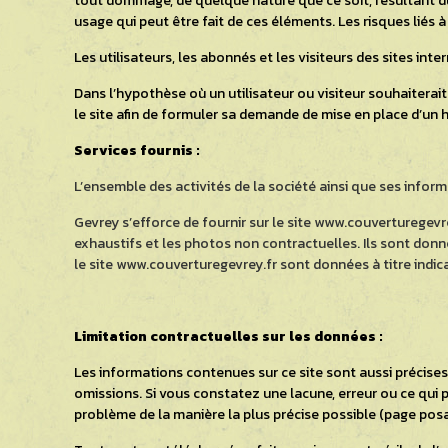
tout dommage, de quelque nature que ce soit, résultant du
usage qui peut être fait de ces éléments. Les risques liés à
Les utilisateurs, les abonnés et les visiteurs des sites int
Dans l’hypothèse où un utilisateur ou visiteur souhaiterait 
le site afin de formuler sa demande de mise en place d’un hy
Services fournis :
L’ensemble des activités de la société ainsi que ses infor
Gevrey s’efforce de fournir sur le site www.couverturegevre
exhaustifs et les photos non contractuelles. Ils sont donn
le site www.couverturegevrey.fr
sont données à titre indic
Limitation contractuelles sur les données :
Les informations contenues sur ce site sont aussi précises 
omissions. Si vous constatez une lacune, erreur ou ce qui p
problème de la manière la plus précise possible (page posan