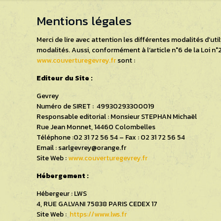
Mentions légales
Merci de lire avec attention les différentes modalités d’ut
modalités. Aussi, conformément à l’article n°6 de la Loi 
www.couverturegevrey.fr
sont :
Editeur du Site :
Gevrey
Numéro de SIRET : 49930293300019
Responsable editorial : Monsieur STEPHAN Michaël
Rue Jean Monnet, 14460 Colombelles
Téléphone :02 31 72 56 54 – Fax : 02 31 72 56 54
Email : sarlgevrey@orange.fr
Site Web :
www.couverturegevrey.fr
Hébergement :
Hébergeur : LWS
4, RUE GALVANI 75838 PARIS CEDEX 17
Site Web :
https://www.lws.fr