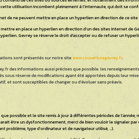
 contenu de ces sites ou sources externes, et notamment des informat
 cette utilisation incombent pleinement à l’internaute, qui doit se conf
ernet de ne peuvent mettre en place un hyperlien en direction de ce sit
mettre en place un hyperlien en direction d’un des sites internet de Gev
perlien. Gevrey se réserve le droit d’accepter ou de refuser un hyperlien
mations sont présentés sur notre site
www.couverturegevrey.fr
.
y.fr des informations aussi précises que possible. les renseignements 
és sous réserve de modifications ayant été apportées depuis leur mise e
atif, et sont susceptibles de changer ou d’évoluer sans préavis.
que possible et le site remis à jour à différentes périodes de l’année,
arait être un dysfonctionnement, merci de bien vouloir le signaler par 
t problème, type d’ordinateur et de navigateur utilisé, …).