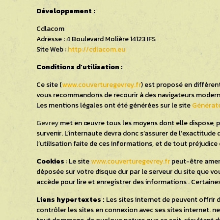
Développement
:
Cdlacom
Adresse : 4 Boulevard Molière 14123 IFS
Site Web :
http://cdlacom.eu
Conditions d’utilisation :
Ce site (
www.couverturegevrey.fr
) est proposé en différen
vous recommandons de recourir à des navigateurs moderne
Les mentions légales ont été générées sur le site
Générate
Gevrey
met en œuvre tous les moyens dont elle dispose, pou
survenir. L’internaute devra donc s’assurer de l’exactitude 
l’utilisation faite de ces informations, et de tout préjudic
Cookies
: Le site
www.couverturegevrey.fr
peut-être amené
déposée sur votre disque dur par le serveur du site que vou
accède pour lire et enregistrer des informations . Certaine
Liens hypertextes :
Les sites internet de peuvent offrir 
contrôler les sites en connexion avec ses sites internet. ne