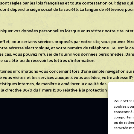
sont régies par les lois françaises et toute contestation ou litiges qui
dont dépend le siège social de la société. La langue de référence, pour
iquer vos données personnelles lorsque vous visitez notre site Inte
 effet, pour certains services proposés par notre site, vous pouvez 
votre adresse électronique, et votre numéro de téléphone. Tel est le c
es cas, vous pouvez refuser de fournir vos données personnelles. Dans c
 société, ou de recevoir les lettres d’information.
aines informations vous concernant lors d’une simple navigation sur 
 vous visitez et les services auxquels vous accédez, votre adresse IP, 
atistiques internes, de manière à améliorer la qualité des services q
nt la directive 96/9 du 11 mars 1996 relative à la protection juridique de
Pour offrir 
cookies pour
consentir à
comportement
ou de retir
caractéristi