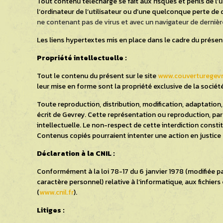
Tout contenu téléchargé se fait aux risques et périls de l
l’ordinateur de l’utilisateur ou d’une quelconque perte 
ne contenant pas de virus et avec un navigateur de derniè
Les liens hypertextes mis en place dans le cadre du présent
Propriété intellectuelle :
Tout le contenu du présent sur le site
www.couverturegevr
leur mise en forme sont la propriété exclusive de la socié
Toute reproduction, distribution, modification, adaptation,
écrit de Gevrey. Cette représentation ou reproduction, par
intellectuelle. Le non-respect de cette interdiction consti
Contenus copiés pourraient intenter une action en justice
Déclaration à la CNIL :
Conformément à la loi 78-17 du 6 janvier 1978 (modifiée p
caractère personnel) relative à l’informatique, aux fichiers
(
www.cnil.fr
).
Litiges :