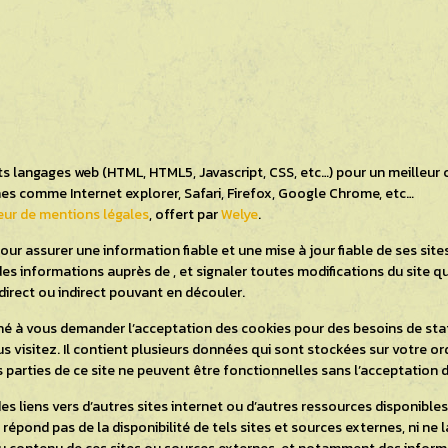
ts langages web (HTML, HTML5, Javascript, CSS, etc…) pour un meilleur 
s comme Internet explorer, Safari, Firefox, Google Chrome, etc…
ur de mentions légales
, offert par
Welye
.
r assurer une information fiable et une mise à jour fiable de ses site
des informations auprès de , et signaler toutes modifications du site qu
e direct ou indirect pouvant en découler.
 à vous demander l’acceptation des cookies pour des besoins de stati
s visitez. Il contient plusieurs données qui sont stockées sur votre or
s parties de ce site ne peuvent être fonctionnelles sans l’acceptation 
des liens vers d’autres sites internet ou d’autres ressources disponibl
 répond pas de la disponibilité de tels sites et sources externes, ni ne