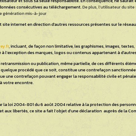
’utilisateur et sous sa seule responsabilité. En conséquence, ne saur
de données consécutives au téléchargement.
De plus, l’utilisateur du sit
re génération mis-à-jour
 site internet en direction d’autres ressources présentes sur le résea
ey.fr
, incluant, de façon non limitative, les graphismes, images, textes,
té à l’exception des marques, logos ou contenus appartenant à d’autre
 retransmission ou publication, même partielle, de ces différents élém
 quelque procédé que ce soit, constitue une contrefaçon sanctionnée p
tue une contrefaçon pouvant engager la responsabilité civile et pénale 
 à votre encontre.
ar la loi 2004-801 du 6 août 2004 relative à la protection des person
 et aux libertés, ce site a fait l’objet d’une déclaration auprès de la C